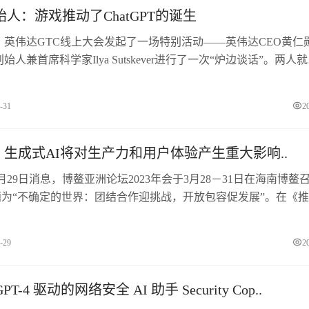
创始人：游戏推动了ChatGPT的诞生
，英伟达GTC线上大会发起了一场特别活动——英伟达CEO黄仁
创始人兼首席科学家Ilya Sutskever进行了一次“炉边谈话”。两人就
下产品ChatGPT系列，以及OpenAI公司本身的发展进行了回顾和探
话中提到，在OpenAI及其产品的发展历程中，有2个好点子功不可没
-31
2
过压缩..
生成式AI将对生产力和用户体验产生重大影响..
3月29日消息，博鳌亚洲论坛2023年会于3月28－31日在海南博鳌
为“不确定的世界：团结合作迎挑战，开放包容促发展”。在《
分论坛上，百度集团执行副总裁、百度智能云事业群总裁沈抖指
出现，将会对生产效率提升和用户体验改善产生重大影响。沈抖
-29
2
作模式，很..
T-4 驱动的网络安全 AI 助手 Security Cop..