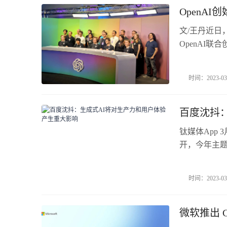
OpenAI
文/王丹近日
OpenAI联合
OpenAI旗
Ilya在谈
时间：2023-03
第一个是，通
百度沈抖：
钛媒体App 
开，今年主题
数字经济》
生成式AI的
时间：2023-03
示，未来的工
微软推出 GP