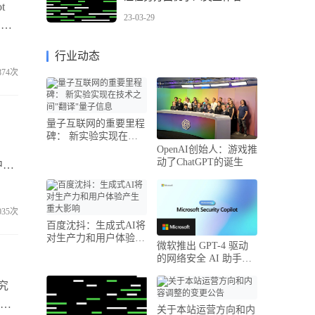
t
23-03-29
专业
的海
行业动态
AI
874次
量子互联网的重要里程
碑： 新实验实现在技
术之间"翻译..
OpenAI创始人：游戏推
动了ChatGPT的诞生
中的
 提
别是
035次
百度沈抖：生成式AI将
对生产力和用户体验产
微软推出 GPT-4 驱动
生重大影响..
的网络安全 AI 助手
Security Cop..
究
验室
关于本站运营方向和内