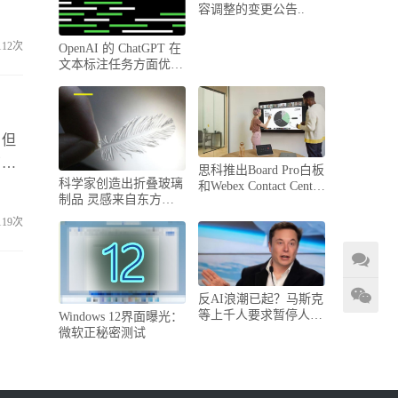
，辛
容调整的变更公告..
信题
112次
OpenAI 的 ChatGPT 在
文本标注任务方面优于
人类工作者..
，但
了一
思科推出Board Pro白板
科学家创造出折叠玻璃
能用
和Webex Contact Center
制品 灵感来自东方折
解决方..
志
纸..
119次
反AI浪潮已起？马斯克
等上千人要求暂停人工
Windows 12界面曝光：
智能实验..
微软正秘密测试