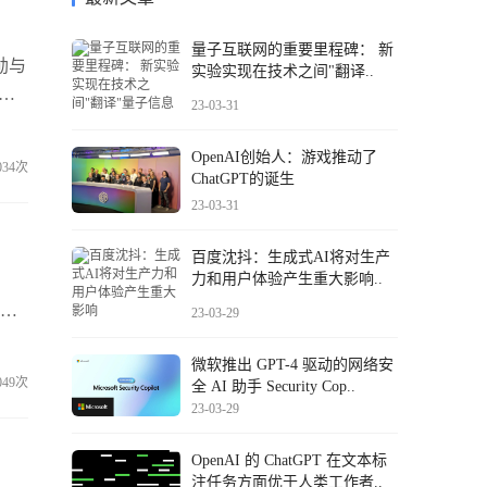
量子互联网的重要里程碑： 新
勋与
实验实现在技术之间"翻译..
23-03-31
讨。
——
OpenAI创始人：游戏推动了
034次
ChatGPT的诞生
23-03-31
百度沈抖：生成式AI将对生产
力和用户体验产生重大影响..
召
推进
23-03-29
出，
微软推出 GPT-4 驱动的网络安
表
049次
全 AI 助手 Security Cop..
23-03-29
OpenAI 的 ChatGPT 在文本标
注任务方面优于人类工作者..