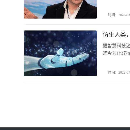
立即暂停训练
顿、马库斯
时间：2023-03
为“暂停巨型A
仿生人类，
据智慧科技
迄今为止取
种尖端的人
于从医学图
时间：2022-07
上。在研究中