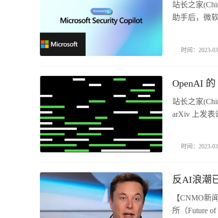
站长之家(Chin
助手后，微软现
人士的新助
量信号和数据。ma
时间：2023-03
的 G..
OpenAI
站长之家(Ch
arXiv 上发
表现超过了众包工
供大量的自然
时间：2023-03
训练分类器或评
反AI浪潮
【CNMO新
所（Future