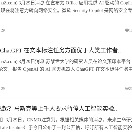
aZ.com) 3月29日消息:在宣布为 Office 应用提供 AI 驱动的 Copilo
在将注意力转向网络安全。微软 Security Copilot 是网络安全
手，旨在帮助防御者识别违规行为，并更好地理解他们每天获得
xresdefault.jpg©由 站长之家 提供图片来自Microsoft由 Open
-29
1
 的 ChatGPT 在文本标注任务方面优于人类工作者..
inaZ.com) 3月29日消息:苏黎世大学的研究人员在论文预印本平台
表论文，报告 OpenAI 的 AI 聊天机器人 ChatGPT 在文本标注任务
人。gpt-4，OpenAI，ChatGPT Plus，人工智能©由 站长之家
语言处理（NLP） 应用程序需要为各种任务手动标注数据，特
-29
2
..
已起？马斯克等上千人要求暂停人工智能实验..
闻】3月29日，CNMO注意到，根据相关媒体的消息，未来生命研
 of Life Institute）于今日公布了一封公开信，呼吁所有人工智能实