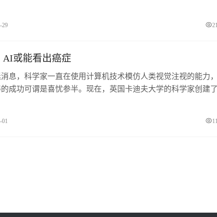
比GPT-4更强大的人工智能系统至少6个月。马斯克据悉，目前
和马斯克等人均签署了这封公开信。未来生命研究所的这封公开
-29
2
I实验..
AI或能看出癌症
迷消息，科学家一直在使用计算机技术模仿人类视觉注视的能力
得的成功可谓是喜忧参半。现在，英国卡迪夫大学的科学家创建
工智能系统，可以准确预测一个人最有可能看到的图像区域，或
像中发现病变。相关研究结果已经发表在近期的《神经计算》杂
-01
1
，该团队使..