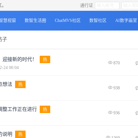
区。
通行证
公会
智造合作中心
创新合作中心
生态合作中心
智慧视窗
数智生活圈
ChatMVS社区
数智社区
AI数字画室
帖子
，迎接新的时代！
热
870
-24 00:04
点想法
热
938
调整工作正在进行
热
936
的说明
热
1260